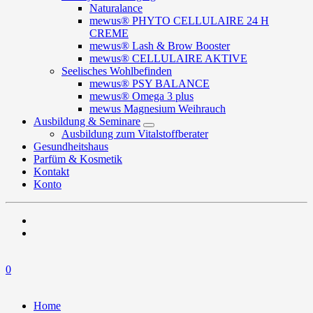
Naturalance
mewus® PHYTO CELLULAIRE 24 H
CREME
mewus® Lash & Brow Booster
mewus® CELLULAIRE AKTIVE
Seelisches Wohlbefinden
mewus® PSY BALANCE
mewus® Omega 3 plus
mewus Magnesium Weihrauch
Ausbildung & Seminare
Ausbildung zum Vitalstoffberater
Gesundheitshaus
Parfüm & Kosmetik
Kontakt
Konto
0
Home