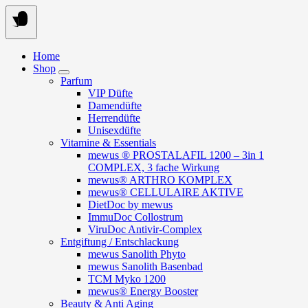
Springe
zum
Inhalt
Home
Shop
Parfum
VIP Düfte
Damendüfte
Herrendüfte
Unisexdüfte
Vitamine & Essentials
mewus ® PROSTALAFIL 1200 – 3in 1
COMPLEX, 3 fache Wirkung
mewus® ARTHRO KOMPLEX
mewus® CELLULAIRE AKTIVE
DietDoc by mewus
ImmuDoc Collostrum
ViruDoc Antivir-Complex
Entgiftung / Entschlackung
mewus Sanolith Phyto
mewus Sanolith Basenbad
TCM Myko 1200
mewus® Energy Booster
Beauty & Anti Aging