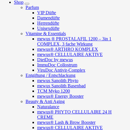
Shop
Parfum
VIP Düfte
Damendüfte
Herrendüfte
Unisexdüfte
Vitamine & Essentials
mewus ® PROSTALAFIL 1200 – 3in 1
COMPLEX, 3 fache Wirkung
mewus® ARTHRO KOMPLEX
mewus® CELLULAIRE AKTIVE
DietDoc by mewus
ImmuDoc Collostrum
ViruDoc Antivir-Complex
Entgiftung / Entschlackung
mewus Sanolith Phyto
mewus Sanolith Basenbad
TCM Myko 1200
mewus® Energy Booster
Beauty & Anti Aging
Naturalance
mewus® PHYTO CELLULAIRE 24 H
CREME
mewus® Lash & Brow Booster
mewus® CELLULAIRE AKTIVE