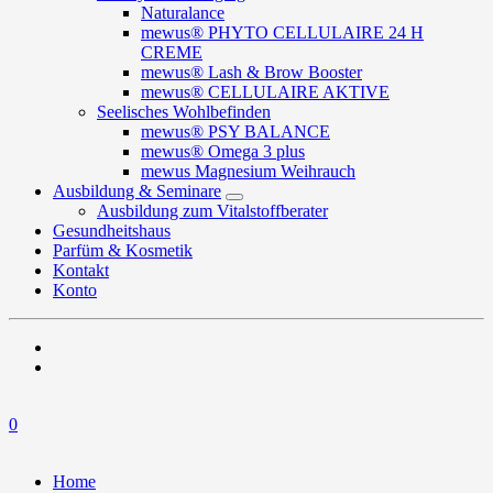
Naturalance
mewus® PHYTO CELLULAIRE 24 H
CREME
mewus® Lash & Brow Booster
mewus® CELLULAIRE AKTIVE
Seelisches Wohlbefinden
mewus® PSY BALANCE
mewus® Omega 3 plus
mewus Magnesium Weihrauch
Ausbildung & Seminare
Ausbildung zum Vitalstoffberater
Gesundheitshaus
Parfüm & Kosmetik
Kontakt
Konto
0
Home