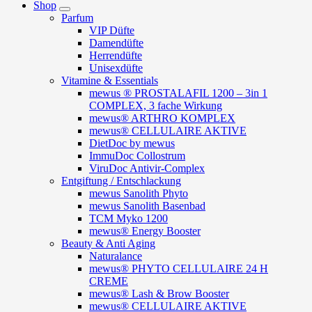
Shop
Parfum
VIP Düfte
Damendüfte
Herrendüfte
Unisexdüfte
Vitamine & Essentials
mewus ® PROSTALAFIL 1200 – 3in 1
COMPLEX, 3 fache Wirkung
mewus® ARTHRO KOMPLEX
mewus® CELLULAIRE AKTIVE
DietDoc by mewus
ImmuDoc Collostrum
ViruDoc Antivir-Complex
Entgiftung / Entschlackung
mewus Sanolith Phyto
mewus Sanolith Basenbad
TCM Myko 1200
mewus® Energy Booster
Beauty & Anti Aging
Naturalance
mewus® PHYTO CELLULAIRE 24 H
CREME
mewus® Lash & Brow Booster
mewus® CELLULAIRE AKTIVE