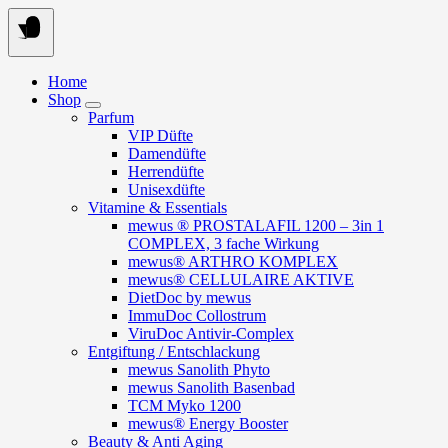
Springe
zum
Inhalt
Home
Shop
Parfum
VIP Düfte
Damendüfte
Herrendüfte
Unisexdüfte
Vitamine & Essentials
mewus ® PROSTALAFIL 1200 – 3in 1
COMPLEX, 3 fache Wirkung
mewus® ARTHRO KOMPLEX
mewus® CELLULAIRE AKTIVE
DietDoc by mewus
ImmuDoc Collostrum
ViruDoc Antivir-Complex
Entgiftung / Entschlackung
mewus Sanolith Phyto
mewus Sanolith Basenbad
TCM Myko 1200
mewus® Energy Booster
Beauty & Anti Aging