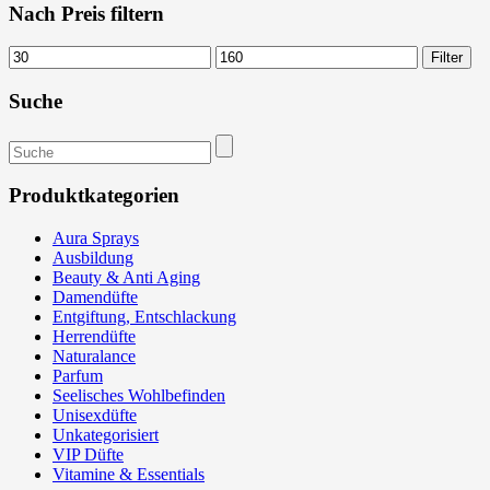
Nach Preis filtern
Min.
Max.
Filter
Preis
Preis
Suche
Suchen
nach:
Produktkategorien
Aura Sprays
Ausbildung
Beauty & Anti Aging
Damendüfte
Entgiftung, Entschlackung
Herrendüfte
Naturalance
Parfum
Seelisches Wohlbefinden
Unisexdüfte
Unkategorisiert
VIP Düfte
Vitamine & Essentials