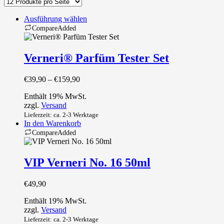
Ausführung wählen
Compare
Added
Dieses
Produkt
weist
Verneri® Parfüm Tester Set
mehrere
Varianten
Preisspanne:
€
39,90
–
€
159,90
auf.
€39,90
Die
Enthält 19% MwSt.
bis
Optionen
zzgl.
Versand
€159,90
können
Lieferzeit: ca. 2-3 Werktage
auf
In den Warenkorb
der
Compare
Added
Produktseite
gewählt
werden
VIP Verneri No. 16 50ml
€
49,90
Enthält 19% MwSt.
zzgl.
Versand
Lieferzeit: ca. 2-3 Werktage