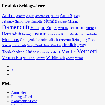
Produkt Schlagwörter
Amber
Aura Spray
Aura
Apfel
Ambra
aromatisch
blumig
Bergamotte
außergewöhnlich
Charme
Bouquet
Damenduft
feminin
Energie
Engel
exclusiv
fruchtig
Jasmin
Herrenduft
honig
Kraft
maskulin
Mandarine
Kardamom
Moschus
Rose
Orangenblüte
orientalisch
Reinigung
Patschuli
sinnlich
Spray
Samba
Sandelholz
Shilajit Extrakt Fettstoffwechsel
Verneri
Vanille
Unisex
Tonkabohne
unwiderstehlich
Verneri Fragrances
Weiblichkeit
Vetiver
Zeder
zeitlos
1
2
Meta
Anmelden
Eintrags-Feed
Kommentar-Feed