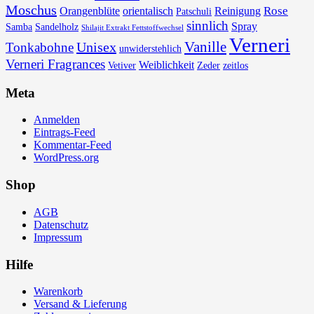
Moschus
Rose
Orangenblüte
orientalisch
Reinigung
Patschuli
sinnlich
Spray
Samba
Sandelholz
Shilajit Extrakt Fettstoffwechsel
Verneri
Vanille
Unisex
Tonkabohne
unwiderstehlich
Verneri Fragrances
Weiblichkeit
Vetiver
Zeder
zeitlos
Meta
Anmelden
Eintrags-Feed
Kommentar-Feed
WordPress.org
Shop
AGB
Datenschutz
Impressum
Hilfe
Warenkorb
Versand & Lieferung