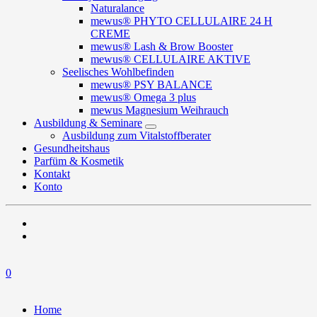
Naturalance
mewus® PHYTO CELLULAIRE 24 H
CREME
mewus® Lash & Brow Booster
mewus® CELLULAIRE AKTIVE
Seelisches Wohlbefinden
mewus® PSY BALANCE
mewus® Omega 3 plus
mewus Magnesium Weihrauch
Ausbildung & Seminare
Ausbildung zum Vitalstoffberater
Gesundheitshaus
Parfüm & Kosmetik
Kontakt
Konto
0
Home