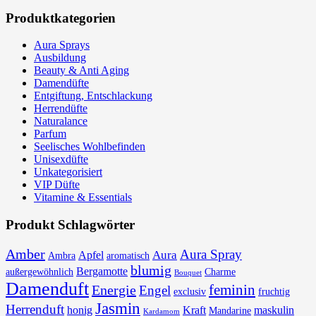
Produktkategorien
Aura Sprays
Ausbildung
Beauty & Anti Aging
Damendüfte
Entgiftung, Entschlackung
Herrendüfte
Naturalance
Parfum
Seelisches Wohlbefinden
Unisexdüfte
Unkategorisiert
VIP Düfte
Vitamine & Essentials
Produkt Schlagwörter
Amber
Aura Spray
Aura
Apfel
Ambra
aromatisch
blumig
Bergamotte
außergewöhnlich
Charme
Bouquet
Damenduft
feminin
Energie
Engel
exclusiv
fruchtig
Jasmin
Herrenduft
honig
Kraft
maskulin
Mandarine
Kardamom