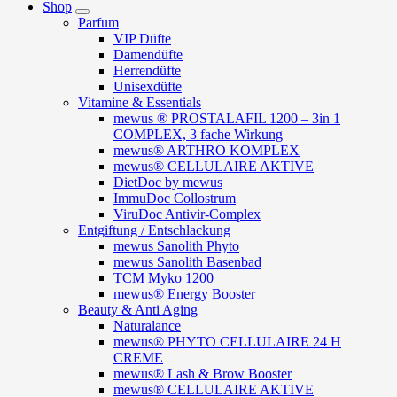
Shop
Parfum
VIP Düfte
Damendüfte
Herrendüfte
Unisexdüfte
Vitamine & Essentials
mewus ® PROSTALAFIL 1200 – 3in 1
COMPLEX, 3 fache Wirkung
mewus® ARTHRO KOMPLEX
mewus® CELLULAIRE AKTIVE
DietDoc by mewus
ImmuDoc Collostrum
ViruDoc Antivir-Complex
Entgiftung / Entschlackung
mewus Sanolith Phyto
mewus Sanolith Basenbad
TCM Myko 1200
mewus® Energy Booster
Beauty & Anti Aging
Naturalance
mewus® PHYTO CELLULAIRE 24 H
CREME
mewus® Lash & Brow Booster
mewus® CELLULAIRE AKTIVE