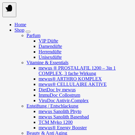
Springe
zum
Inhalt
Home
Shop
Parfum
VIP Düfte
Damendüfte
Herrendüfte
Unisexdüfte
Vitamine & Essentials
mewus ® PROSTALAFIL 1200 – 3in 1
COMPLEX, 3 fache Wirkung
mewus® ARTHRO KOMPLEX
mewus® CELLULAIRE AKTIVE
DietDoc by mewus
ImmuDoc Collostrum
ViruDoc Antivir-Complex
Entgiftung / Entschlackung
mewus Sanolith Phyto
mewus Sanolith Basenbad
TCM Myko 1200
mewus® Energy Booster
Beauty & Anti Aging