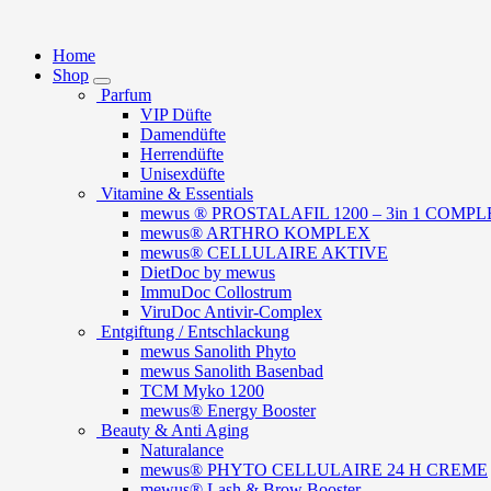
Springe
zum
Home
Inhalt
Shop
Parfum
VIP Düfte
Damendüfte
Herrendüfte
Unisexdüfte
Vitamine & Essentials
mewus ® PROSTALAFIL 1200 – 3in 1 COMPLEX
mewus® ARTHRO KOMPLEX
mewus® CELLULAIRE AKTIVE
DietDoc by mewus
ImmuDoc Collostrum
ViruDoc Antivir-Complex
Entgiftung / Entschlackung
mewus Sanolith Phyto
mewus Sanolith Basenbad
TCM Myko 1200
mewus® Energy Booster
Beauty & Anti Aging
Naturalance
mewus® PHYTO CELLULAIRE 24 H CREME
mewus® Lash & Brow Booster