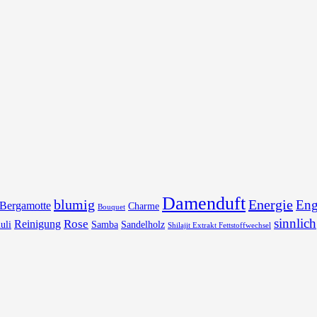
Damenduft
blumig
Energie
Eng
Bergamotte
Charme
Bouquet
sinnlich
Rose
Reinigung
uli
Samba
Sandelholz
Shilajit Extrakt Fettstoffwechsel