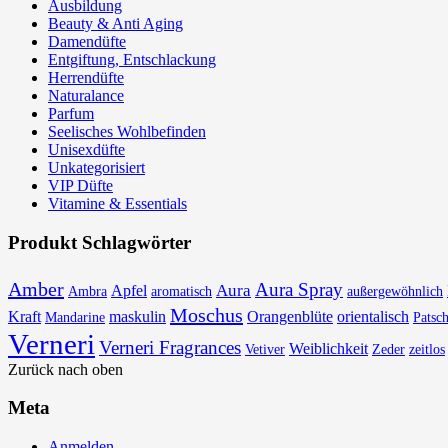
Ausbildung
Beauty & Anti Aging
Damendüfte
Entgiftung, Entschlackung
Herrendüfte
Naturalance
Parfum
Seelisches Wohlbefinden
Unisexdüfte
Unkategorisiert
VIP Düfte
Vitamine & Essentials
Produkt Schlagwörter
Amber
Aura Spray
Aura
Apfel
Ambra
aromatisch
außergewöhnlich
Moschus
Kraft
maskulin
Orangenblüte
orientalisch
Mandarine
Patsch
Verneri
Verneri Fragrances
Weiblichkeit
Vetiver
Zeder
zeitlos
Zurück nach oben
Meta
Anmelden