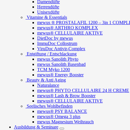
Damendüfte
Herrendüfte
Unisexdüfte
Vitamine & Essentials
mewus ® PROSTALAFIL 1200 – 3in 1 COMPLEX
mewus® ARTHRO KOMPLEX
mewus® CELLULAIRE AKTIVE
DietDoc by mewus
ImmuDoc Collostrum
ViruDoc Antivir-Complex
Entgiftung / Entschlackung
mewus Sanolith Phyto
mewus Sanolith Basenbad
TCM Myko 1200
mewus® Energy Booster
Beauty & Anti Aging
Naturalance
mewus® PHYTO CELLULAIRE 24 H CREME
mewus® Lash & Brow Booster
mewus® CELLULAIRE AKTIVE
Seelisches Wohlbefinden
mewus® PSY BALANCE
mewus® Omega 3 plus
mewus Magnesium Weihrauch
Ausbildung & Seminare