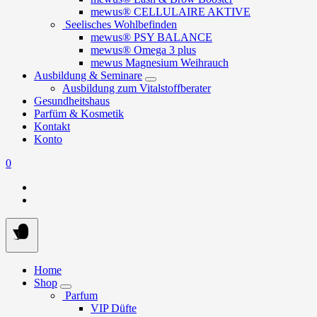
mewus® CELLULAIRE AKTIVE
Seelisches Wohlbefinden
mewus® PSY BALANCE
mewus® Omega 3 plus
mewus Magnesium Weihrauch
Ausbildung & Seminare
Ausbildung zum Vitalstoffberater
Gesundheitshaus
Parfüm & Kosmetik
Kontakt
Konto
0
Home
Shop
Parfum
VIP Düfte