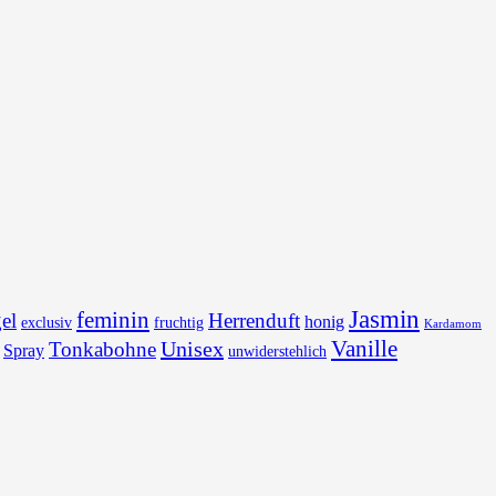
Jasmin
feminin
el
Herrenduft
honig
exclusiv
fruchtig
Kardamom
Vanille
Unisex
Tonkabohne
Spray
unwiderstehlich