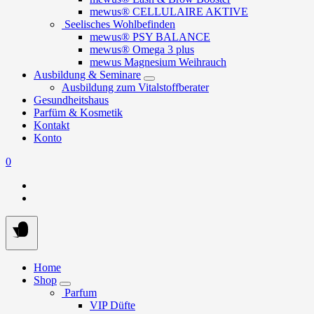
mewus® CELLULAIRE AKTIVE
Seelisches Wohlbefinden
mewus® PSY BALANCE
mewus® Omega 3 plus
mewus Magnesium Weihrauch
Ausbildung & Seminare
Ausbildung zum Vitalstoffberater
Gesundheitshaus
Parfüm & Kosmetik
Kontakt
Konto
0
Home
Shop
Parfum
VIP Düfte