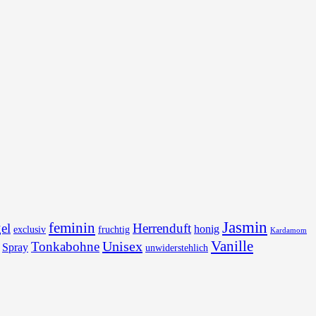
Jasmin
feminin
el
Herrenduft
honig
exclusiv
fruchtig
Kardamom
Vanille
Unisex
Tonkabohne
Spray
unwiderstehlich