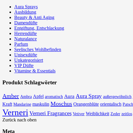
Aura Sprays
Ausbildung
Beauty & Anti Aging
Damendüfte
Entgiftung, Entschlackung
Herrendüfte
Naturalance
Parfum
Seelisches Wohlbefinden
Unisexdüfte
Unkategorisiert
VIP Düfte
Vitamine & Essentials
Produkt Schlagwörter
Amber
Aura Spray
Aura
Apfel
Ambra
aromatisch
außergewöhnlich
Moschus
Kraft
maskulin
Orangenblüte
orientalisch
Mandarine
Patsch
Verneri
Verneri Fragrances
Weiblichkeit
Vetiver
Zeder
zeitlos
Zurück nach oben
Meta