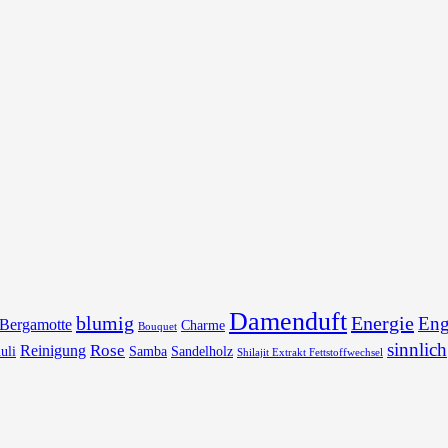
Damenduft
blumig
Energie
Eng
Bergamotte
Charme
Bouquet
sinnlich
Rose
Reinigung
uli
Samba
Sandelholz
Shilajit Extrakt Fettstoffwechsel