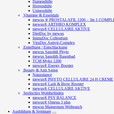
Damendüfte
Herrendüfte
Unisexdüfte
Vitamine & Essentials
mewus ® PROSTALAFIL 1200 – 3in 1 COMPLEX
mewus® ARTHRO KOMPLEX
mewus® CELLULAIRE AKTIVE
DietDoc by mewus
ImmuDoc Collostrum
ViruDoc Antivir-Complex
Entgiftung / Entschlackung
mewus Sanolith Phyto
mewus Sanolith Basenbad
TCM Myko 1200
mewus® Energy Booster
Beauty & Anti Aging
Naturalance
mewus® PHYTO CELLULAIRE 24 H CREME
mewus® Lash & Brow Booster
mewus® CELLULAIRE AKTIVE
Seelisches Wohlbefinden
mewus® PSY BALANCE
mewus® Omega 3 plus
mewus Magnesium Weihrauch
Ausbildung & Seminare