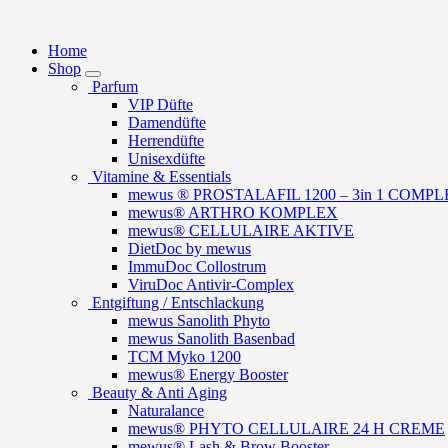
Springe
zum
Home
Inhalt
Shop
Parfum
VIP Düfte
Damendüfte
Herrendüfte
Unisexdüfte
Vitamine & Essentials
mewus ® PROSTALAFIL 1200 – 3in 1 COMPLEX
mewus® ARTHRO KOMPLEX
mewus® CELLULAIRE AKTIVE
DietDoc by mewus
ImmuDoc Collostrum
ViruDoc Antivir-Complex
Entgiftung / Entschlackung
mewus Sanolith Phyto
mewus Sanolith Basenbad
TCM Myko 1200
mewus® Energy Booster
Beauty & Anti Aging
Naturalance
mewus® PHYTO CELLULAIRE 24 H CREME
mewus® Lash & Brow Booster