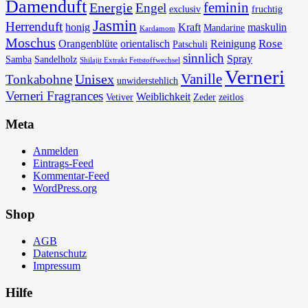
Damenduft
feminin
Energie
Engel
exclusiv
fruchtig
Jasmin
Herrenduft
honig
Kraft
maskulin
Mandarine
Kardamom
Moschus
Rose
Orangenblüte
orientalisch
Reinigung
Patschuli
sinnlich
Spray
Samba
Sandelholz
Shilajit Extrakt Fettstoffwechsel
Verneri
Vanille
Unisex
Tonkabohne
unwiderstehlich
Verneri Fragrances
Weiblichkeit
Vetiver
Zeder
zeitlos
Meta
Anmelden
Eintrags-Feed
Kommentar-Feed
WordPress.org
Shop
AGB
Datenschutz
Impressum
Hilfe