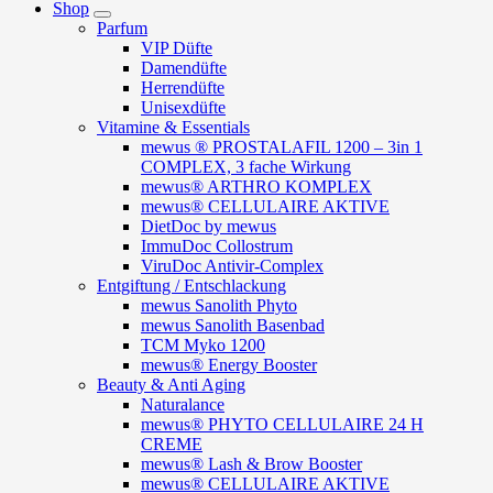
Shop
Parfum
VIP Düfte
Damendüfte
Herrendüfte
Unisexdüfte
Vitamine & Essentials
mewus ® PROSTALAFIL 1200 – 3in 1
COMPLEX, 3 fache Wirkung
mewus® ARTHRO KOMPLEX
mewus® CELLULAIRE AKTIVE
DietDoc by mewus
ImmuDoc Collostrum
ViruDoc Antivir-Complex
Entgiftung / Entschlackung
mewus Sanolith Phyto
mewus Sanolith Basenbad
TCM Myko 1200
mewus® Energy Booster
Beauty & Anti Aging
Naturalance
mewus® PHYTO CELLULAIRE 24 H
CREME
mewus® Lash & Brow Booster
mewus® CELLULAIRE AKTIVE