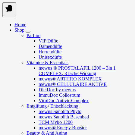
Springe
zum
Inhalt
Home
Shop
Parfum
VIP Düfte
Damendüfte
Herrendüfte
Unisexdüfte
Vitamine & Essentials
mewus ® PROSTALAFIL 1200 – 3in 1
COMPLEX, 3 fache Wirkung
mewus® ARTHRO KOMPLEX
mewus® CELLULAIRE AKTIVE
DietDoc by mewus
ImmuDoc Collostrum
ViruDoc Antivir-Complex
Entgiftung / Entschlackung
mewus Sanolith Phyto
mewus Sanolith Basenbad
TCM Myko 1200
mewus® Energy Booster
Beauty & Anti Aging