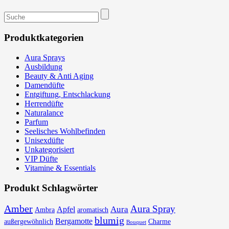
Suchen
nach:
Produktkategorien
Aura Sprays
Ausbildung
Beauty & Anti Aging
Damendüfte
Entgiftung, Entschlackung
Herrendüfte
Naturalance
Parfum
Seelisches Wohlbefinden
Unisexdüfte
Unkategorisiert
VIP Düfte
Vitamine & Essentials
Produkt Schlagwörter
Amber
Aura Spray
Aura
Apfel
Ambra
aromatisch
blumig
Bergamotte
außergewöhnlich
Charme
Bouquet