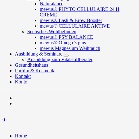
Naturalance
mewus® PHYTO CELLULAIRE 24 H
CREME
mewus® Lash & Brow Booster
mewus® CELLULAIRE AKTIVE
Seelisches Wohlbefinden
mewus® PSY BALANCE
mewus® Omega 3 plus
mewus Magnesium Weihrauch
Ausbildung & Seminare
Ausbildung zum Vitalstoffberater
Gesundheitshaus
Parfüm & Kosmetik
Kontakt
Konto
0
Home