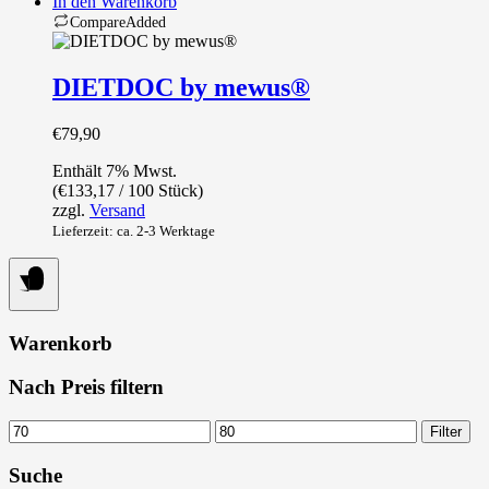
In den Warenkorb
Compare
Added
DIETDOC by mewus®
€
79,90
Enthält 7% Mwst.
(
€
133,17
/ 100 Stück)
zzgl.
Versand
Lieferzeit: ca. 2-3 Werktage
Warenkorb
Nach Preis filtern
Min.
Max.
Filter
Preis
Preis
Suche