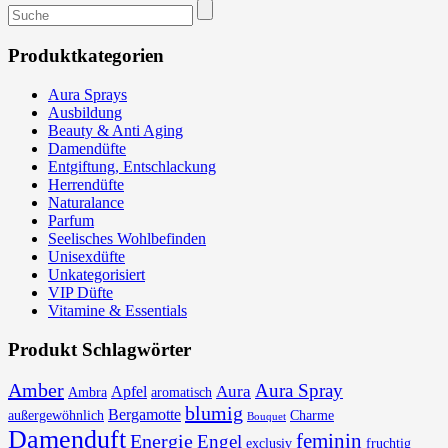
Suchen
nach:
Produktkategorien
Aura Sprays
Ausbildung
Beauty & Anti Aging
Damendüfte
Entgiftung, Entschlackung
Herrendüfte
Naturalance
Parfum
Seelisches Wohlbefinden
Unisexdüfte
Unkategorisiert
VIP Düfte
Vitamine & Essentials
Produkt Schlagwörter
Amber
Aura Spray
Aura
Apfel
Ambra
aromatisch
blumig
Bergamotte
außergewöhnlich
Charme
Bouquet
Damenduft
feminin
Energie
Engel
exclusiv
fruchtig