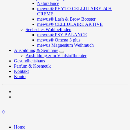
Naturalance
mewus® PHYTO CELLULAIRE 24 H
CREME
mewus® Lash & Brow Booster
mewus® CELLULAIRE AKTIVE
Seelisches Wohlbefinden
mewus® PSY BALANCE
mewus® Omega 3 plus
mewus Magnesium Weihrauch
Ausbildung & Seminare
Ausbildung zum Vitalstoffberater
Gesundheitshaus
Parfüm & Kosmetik
Kontakt
Konto
0
Home