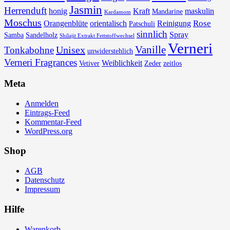
Jasmin
Herrenduft
honig
Kraft
maskulin
Mandarine
Kardamom
Moschus
Rose
Orangenblüte
orientalisch
Reinigung
Patschuli
sinnlich
Spray
Samba
Sandelholz
Shilajit Extrakt Fettstoffwechsel
Verneri
Vanille
Unisex
Tonkabohne
unwiderstehlich
Verneri Fragrances
Weiblichkeit
Vetiver
Zeder
zeitlos
Meta
Anmelden
Eintrags-Feed
Kommentar-Feed
WordPress.org
Shop
AGB
Datenschutz
Impressum
Hilfe
Warenkorb