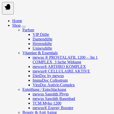
Springe
zum
Inhalt
Home
Shop
Parfum
VIP Düfte
Damendüfte
Herrendüfte
Unisexdüfte
Vitamine & Essentials
mewus ® PROSTALAFIL 1200 – 3in 1
COMPLEX, 3 fache Wirkung
mewus® ARTHRO KOMPLEX
mewus® CELLULAIRE AKTIVE
DietDoc by mewus
ImmuDoc Collostrum
ViruDoc Antivir-Complex
Entgiftung / Entschlackung
mewus Sanolith Phyto
mewus Sanolith Basenbad
TCM Myko 1200
mewus® Energy Booster
Beauty & Anti Aging