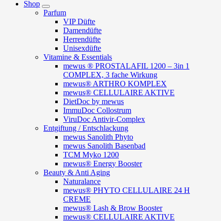
Shop
Parfum
VIP Düfte
Damendüfte
Herrendüfte
Unisexdüfte
Vitamine & Essentials
mewus ® PROSTALAFIL 1200 – 3in 1
COMPLEX, 3 fache Wirkung
mewus® ARTHRO KOMPLEX
mewus® CELLULAIRE AKTIVE
DietDoc by mewus
ImmuDoc Collostrum
ViruDoc Antivir-Complex
Entgiftung / Entschlackung
mewus Sanolith Phyto
mewus Sanolith Basenbad
TCM Myko 1200
mewus® Energy Booster
Beauty & Anti Aging
Naturalance
mewus® PHYTO CELLULAIRE 24 H
CREME
mewus® Lash & Brow Booster
mewus® CELLULAIRE AKTIVE