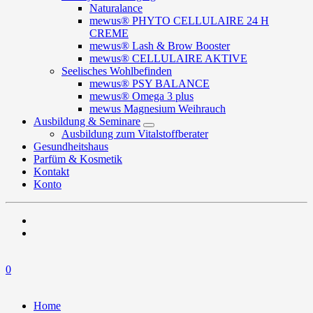
Naturalance
mewus® PHYTO CELLULAIRE 24 H
CREME
mewus® Lash & Brow Booster
mewus® CELLULAIRE AKTIVE
Seelisches Wohlbefinden
mewus® PSY BALANCE
mewus® Omega 3 plus
mewus Magnesium Weihrauch
Ausbildung & Seminare
Ausbildung zum Vitalstoffberater
Gesundheitshaus
Parfüm & Kosmetik
Kontakt
Konto
0
Home