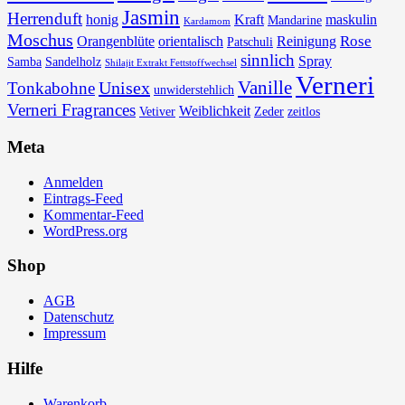
Jasmin
Herrenduft
honig
Kraft
maskulin
Mandarine
Kardamom
Moschus
Rose
Orangenblüte
orientalisch
Reinigung
Patschuli
sinnlich
Spray
Samba
Sandelholz
Shilajit Extrakt Fettstoffwechsel
Verneri
Vanille
Unisex
Tonkabohne
unwiderstehlich
Verneri Fragrances
Weiblichkeit
Vetiver
Zeder
zeitlos
Meta
Anmelden
Eintrags-Feed
Kommentar-Feed
WordPress.org
Shop
AGB
Datenschutz
Impressum
Hilfe
Warenkorb