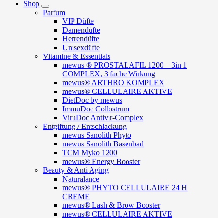
Shop
Parfum
VIP Düfte
Damendüfte
Herrendüfte
Unisexdüfte
Vitamine & Essentials
mewus ® PROSTALAFIL 1200 – 3in 1
COMPLEX, 3 fache Wirkung
mewus® ARTHRO KOMPLEX
mewus® CELLULAIRE AKTIVE
DietDoc by mewus
ImmuDoc Collostrum
ViruDoc Antivir-Complex
Entgiftung / Entschlackung
mewus Sanolith Phyto
mewus Sanolith Basenbad
TCM Myko 1200
mewus® Energy Booster
Beauty & Anti Aging
Naturalance
mewus® PHYTO CELLULAIRE 24 H
CREME
mewus® Lash & Brow Booster
mewus® CELLULAIRE AKTIVE