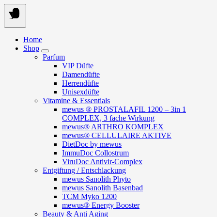
Springe
zum
Inhalt
Home
Shop
Parfum
VIP Düfte
Damendüfte
Herrendüfte
Unisexdüfte
Vitamine & Essentials
mewus ® PROSTALAFIL 1200 – 3in 1
COMPLEX, 3 fache Wirkung
mewus® ARTHRO KOMPLEX
mewus® CELLULAIRE AKTIVE
DietDoc by mewus
ImmuDoc Collostrum
ViruDoc Antivir-Complex
Entgiftung / Entschlackung
mewus Sanolith Phyto
mewus Sanolith Basenbad
TCM Myko 1200
mewus® Energy Booster
Beauty & Anti Aging