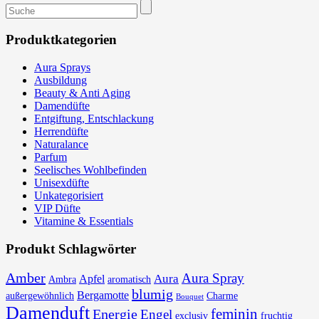
Suchen
nach:
Produktkategorien
Aura Sprays
Ausbildung
Beauty & Anti Aging
Damendüfte
Entgiftung, Entschlackung
Herrendüfte
Naturalance
Parfum
Seelisches Wohlbefinden
Unisexdüfte
Unkategorisiert
VIP Düfte
Vitamine & Essentials
Produkt Schlagwörter
Amber
Aura Spray
Aura
Apfel
Ambra
aromatisch
blumig
Bergamotte
außergewöhnlich
Charme
Bouquet
Damenduft
feminin
Energie
Engel
exclusiv
fruchtig