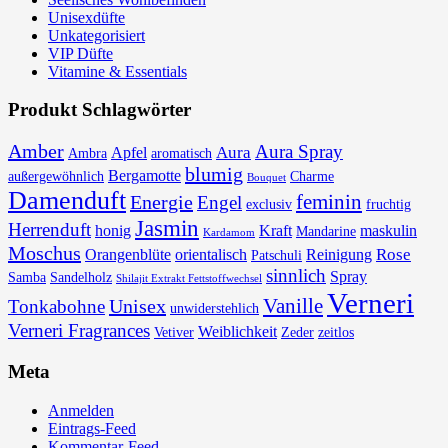
Unisexdüfte
Unkategorisiert
VIP Düfte
Vitamine & Essentials
Produkt Schlagwörter
Amber
Aura Spray
Aura
Apfel
Ambra
aromatisch
blumig
Bergamotte
außergewöhnlich
Charme
Bouquet
Damenduft
feminin
Energie
Engel
exclusiv
fruchtig
Jasmin
Herrenduft
honig
Kraft
maskulin
Mandarine
Kardamom
Moschus
Rose
Orangenblüte
orientalisch
Reinigung
Patschuli
sinnlich
Spray
Samba
Sandelholz
Shilajit Extrakt Fettstoffwechsel
Verneri
Vanille
Unisex
Tonkabohne
unwiderstehlich
Verneri Fragrances
Weiblichkeit
Vetiver
Zeder
zeitlos
Meta
Anmelden
Eintrags-Feed
Kommentar-Feed