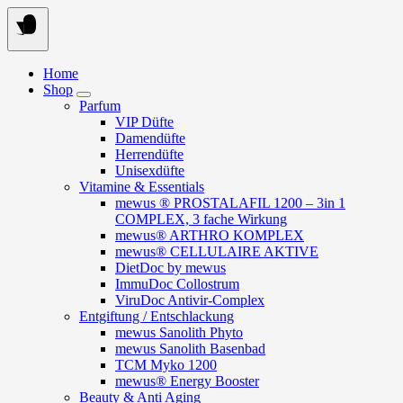
Springe
zum
Inhalt
Home
Shop
Parfum
VIP Düfte
Damendüfte
Herrendüfte
Unisexdüfte
Vitamine & Essentials
mewus ® PROSTALAFIL 1200 – 3in 1
COMPLEX, 3 fache Wirkung
mewus® ARTHRO KOMPLEX
mewus® CELLULAIRE AKTIVE
DietDoc by mewus
ImmuDoc Collostrum
ViruDoc Antivir-Complex
Entgiftung / Entschlackung
mewus Sanolith Phyto
mewus Sanolith Basenbad
TCM Myko 1200
mewus® Energy Booster
Beauty & Anti Aging