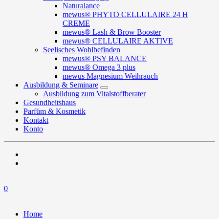
Naturalance
mewus® PHYTO CELLULAIRE 24 H
CREME
mewus® Lash & Brow Booster
mewus® CELLULAIRE AKTIVE
Seelisches Wohlbefinden
mewus® PSY BALANCE
mewus® Omega 3 plus
mewus Magnesium Weihrauch
Ausbildung & Seminare
Ausbildung zum Vitalstoffberater
Gesundheitshaus
Parfüm & Kosmetik
Kontakt
Konto
0
Home