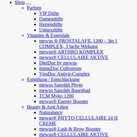
Shop
Parfum
VIP Düfte
Damendüfte
Herrendüfte
Unisexdüfte
Vitamine & Essentials
mewus ® PROSTALAFIL 1200 – 3in 1
COMPLEX, 3 fache Wirkung
mewus® ARTHRO KOMPLEX
mewus® CELLULAIRE AKTIVE
DietDoc by mewus
ImmuDoc Collostrum
ViruDoc Antivir-Complex
Entgiftung / Entschlackung
mewus Sanolith Phyto
mewus Sanolith Basenbad
TCM Myko 1200
mewus® Energy Booster
Beauty & Anti Aging
Naturalance
mewus® PHYTO CELLULAIRE 24 H
CREME
mewus® Lash & Brow Booster
mewus® CELLULAIRE AKTIVE