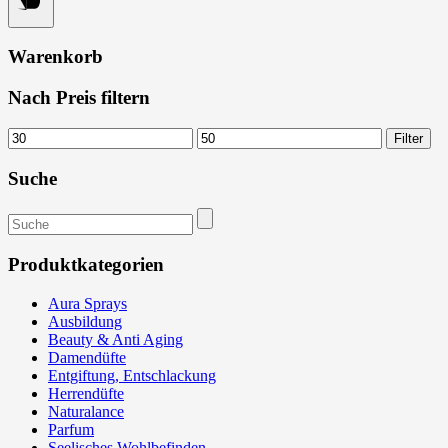
Warenkorb
Nach Preis filtern
Min.
Max.
Filter
Preis
Preis
Suche
Suchen
nach:
Produktkategorien
Aura Sprays
Ausbildung
Beauty & Anti Aging
Damendüfte
Entgiftung, Entschlackung
Herrendüfte
Naturalance
Parfum
Seelisches Wohlbefinden