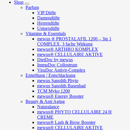
Shop
Parfum
VIP Düfte
Damendüfte
Herrendüfte
Unisexdüfte
Vitamine & Essentials
mewus ® PROSTALAFIL 1200 – 3in 1
COMPLEX, 3 fache Wirkung
mewus® ARTHRO KOMPLEX
mewus® CELLULAIRE AKTIVE
DietDoc by mewus
ImmuDoc Collostrum
ViruDoc Antivir-Complex
Entgiftung / Entschlackung
mewus Sanolith Phyto
mewus Sanolith Basenbad
TCM Myko 1200
mewus® Energy Booster
Beauty & Anti Aging
Naturalance
mewus® PHYTO CELLULAIRE 24 H
CREME
mewus® Lash & Brow Booster
mewus® CELLULAIRE AKTIVE