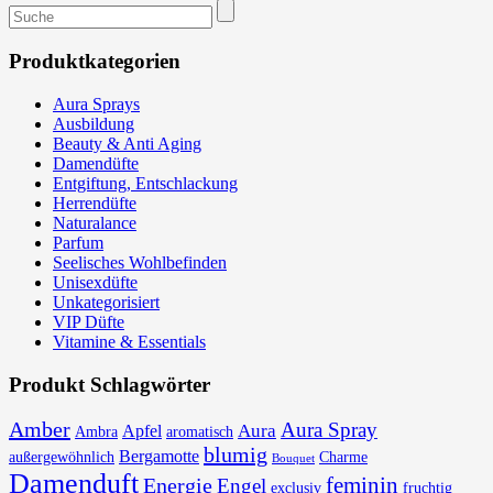
Suchen
nach:
Produktkategorien
Aura Sprays
Ausbildung
Beauty & Anti Aging
Damendüfte
Entgiftung, Entschlackung
Herrendüfte
Naturalance
Parfum
Seelisches Wohlbefinden
Unisexdüfte
Unkategorisiert
VIP Düfte
Vitamine & Essentials
Produkt Schlagwörter
Amber
Aura Spray
Aura
Apfel
Ambra
aromatisch
blumig
Bergamotte
außergewöhnlich
Charme
Bouquet
Damenduft
feminin
Energie
Engel
exclusiv
fruchtig