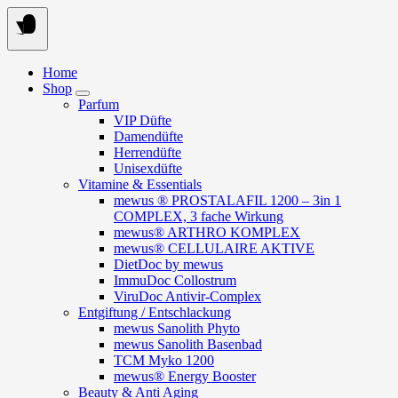
Springe
zum
Inhalt
Home
Shop
Parfum
VIP Düfte
Damendüfte
Herrendüfte
Unisexdüfte
Vitamine & Essentials
mewus ® PROSTALAFIL 1200 – 3in 1
COMPLEX, 3 fache Wirkung
mewus® ARTHRO KOMPLEX
mewus® CELLULAIRE AKTIVE
DietDoc by mewus
ImmuDoc Collostrum
ViruDoc Antivir-Complex
Entgiftung / Entschlackung
mewus Sanolith Phyto
mewus Sanolith Basenbad
TCM Myko 1200
mewus® Energy Booster
Beauty & Anti Aging