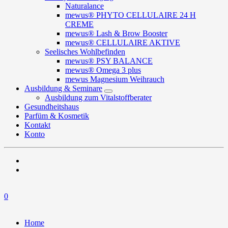
Naturalance
mewus® PHYTO CELLULAIRE 24 H
CREME
mewus® Lash & Brow Booster
mewus® CELLULAIRE AKTIVE
Seelisches Wohlbefinden
mewus® PSY BALANCE
mewus® Omega 3 plus
mewus Magnesium Weihrauch
Ausbildung & Seminare
Ausbildung zum Vitalstoffberater
Gesundheitshaus
Parfüm & Kosmetik
Kontakt
Konto
0
Home