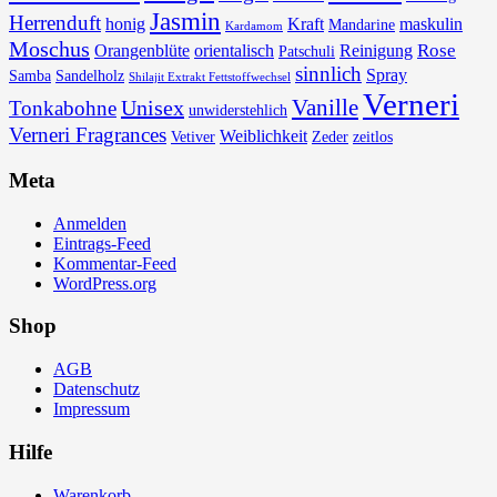
Jasmin
Herrenduft
honig
Kraft
maskulin
Mandarine
Kardamom
Moschus
Rose
Orangenblüte
orientalisch
Reinigung
Patschuli
sinnlich
Spray
Samba
Sandelholz
Shilajit Extrakt Fettstoffwechsel
Verneri
Vanille
Unisex
Tonkabohne
unwiderstehlich
Verneri Fragrances
Weiblichkeit
Vetiver
Zeder
zeitlos
Meta
Anmelden
Eintrags-Feed
Kommentar-Feed
WordPress.org
Shop
AGB
Datenschutz
Impressum
Hilfe
Warenkorb